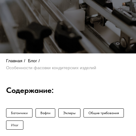
Главная
/
Блог
/
Особенности фасовки кондитерских изделий
Содержание:
Батончики
Вафли
Эклеры
Общие требования
Итог