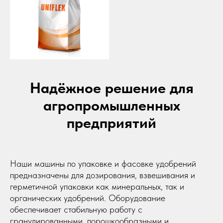
dongfang2309@gamil.com
+79841517880
+79024801579
690 021, Приморский край, г. Владивосток,
ул. Калинина, д. 275, этаж 2, помещение 9209.
Надёжное решение для
Политика конфиденциальности
©2023-2026 ООО «ВОСТОК» Все права защищены
агропромышленных
предприятий
Наши машины по упаковке и фасовке удобрений
предназначены для дозирования, взвешивания и
герметичной упаковки как минеральных, так и
органических удобрений. Оборудование
обеспечивает стабильную работу с
гранулированными, порошкообразными и