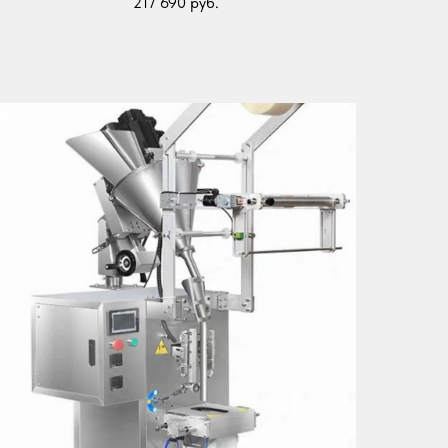
217 690
руб.