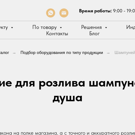
Время работы:
9:00 - 19:
укту
По товару
Решения
Инд
Контакты
Блог
талог
→
Подбор оборудования по типу продукции
→
Шампуней,
е для розлива шампуне
душа
кона на полке магазина, а с точного и аккуратного розли