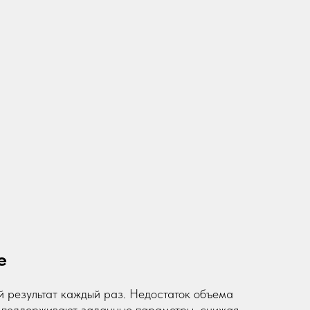
е
й результат каждый раз. Недостаток объема
и поддерживают заданные параметры, снижая