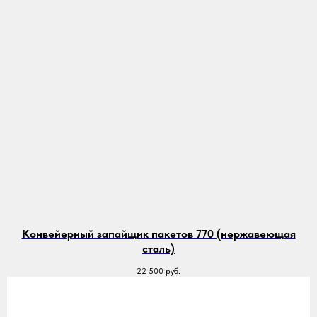
Конвейерный запайщик пакетов 770 (нержавеющая
сталь)
22 500
руб.