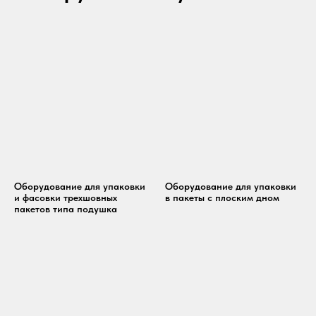
+79024801579
690 021, Приморский край, г. Владивосток,
ул. Калинина, д. 275, этаж 2, помещение 9209.
Политика конфиденциальности
©2023-2026 ООО «ВОСТОК» Все права защищены
Оборудование для упаковки
Оборудование для упаковки
и фасовки трехшовных
в пакеты с плоским дном
пакетов типа подушка