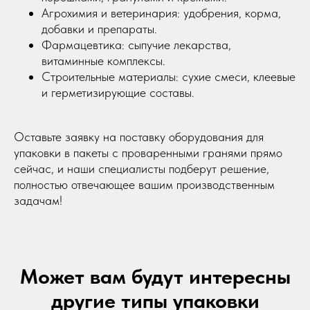
Агрохимия и ветеринария: удобрения, корма,
Вакуомно упаковочное оборудование
добавки и препараты.
Однокамерные вакуумные упаковщики
Фармацевтика: сыпучие лекарства,
витаминные комплексы.
Двухкамерные вакуумные упаковщики
Строительные материалы: сухие смеси, клеевые
Фасовочно-упаковочное оборудование
и герметизирующие составы.
Дозирующее оборудование
Весовые дозаторы
Кодирующее оборудование
Оставьте заявку на поставку оборудования для
упаковки в пакеты с проваренными гранями прямо
сейчас, и наши специалисты подберут решение,
О компании
полностью отвечающее вашим производственным
Оплата
задачам!
Доставка
Гарантия и обслуживание
Контакты
Блог
Может вам будут интересны
dongfang2309@outlook.com
dongfang2309@gamil.com
другие типы упаковки
+79841517880