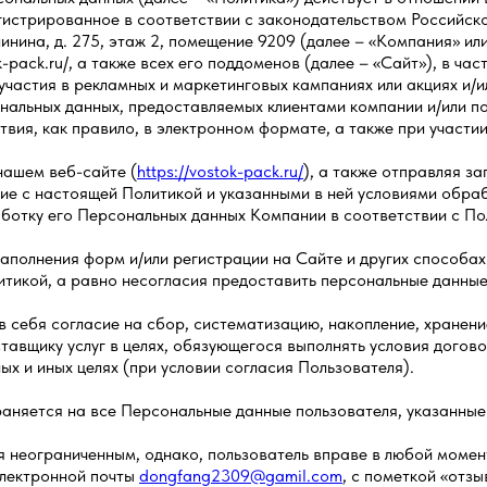
истрированное в соответствии с законодательством Российско
Калинина, д. 275, этаж 2, помещение 9209 (далее – «Компания» и
-pack.ru/, а также всех его поддоменов (далее – «Сайт»), в ча
 участия в рекламных и маркетинговых кампаниях или акциях и/
нальных данных, предоставляемых клиентами компании и/или по
твия, как правило, в электронном формате, а также при участии
нашем веб-сайте (
https://vostok-pack.ru/
), а также отправляя з
сие с настоящей Политикой и указанными в ней условиями обраб
ботку его Персональных данных Компании в соответствии с По
заполнения форм и/или регистрации на Сайте и других способа
литикой, а равно несогласия предоставить персональные данные
в себя согласие на сбор, систематизацию, накопление, хранени
тавщику услуг в целях, обязующегося выполнять условия догово
х и иных целях (при условии согласия Пользователя).
аняется на все Персональные данные пользователя, указанные 
ся неограниченным, однако, пользователь вправе в любой моме
электронной почты
dongfang2309@gamil.com
, с пометкой «отз