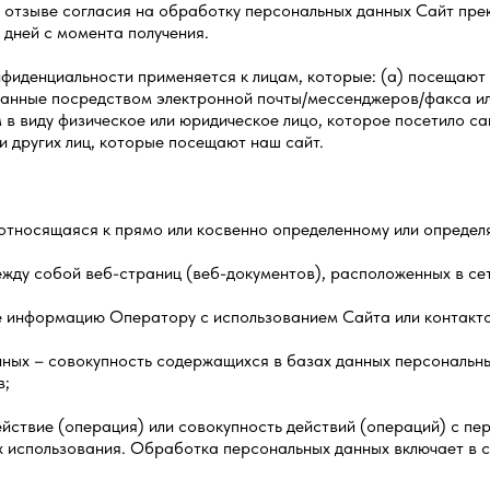
б отзыве согласия на обработку персональных данных Сайт пр
 дней с момента получения.
онфиденциальности применяется к лицам, которые: (а) посещают
 данные посредством электронной почты/мессенджеров/факса 
в виду физическое или юридическое лицо, которое посетило са
ли других лиц, которые посещают наш сайт.
 относящаяся к прямо или косвенно определенному или опреде
между собой веб-страниц (веб-документов), расположенных в се
ее информацию Оператору с использованием Сайта или контакто
нных – совокупность содержащихся в базах данных персональн
в;
ействие (операция) или совокупность действий (операций) с п
х использования. Обработка персональных данных включает в се