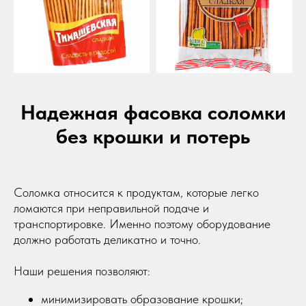
Контакты
Блог
dongfang2309@outlook.com
dongfang2309@gamil.com
+79841517880
+79024801579
Надежная фасовка соломки
без крошки и потерь
690 021, Приморский край, г. Владивосток,
ул. Калинина, д. 275, этаж 2, помещение 9209.
Политика конфиденциальности
©2023-2026 ООО «ВОСТОК» Все права защищены
Соломка относится к продуктам, которые легко
ломаются при неправильной подаче и
транспортировке. Именно поэтому оборудование
должно работать деликатно и точно.
Наши решения позволяют:
минимизировать образование крошки;