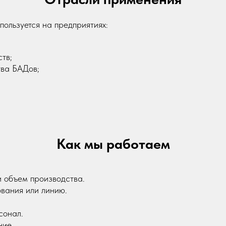
ользуется на предприятиях:
тв;
тва БАДов;
Как мы работаем
и объем производства.
вания или линию.
сонал.
ние.