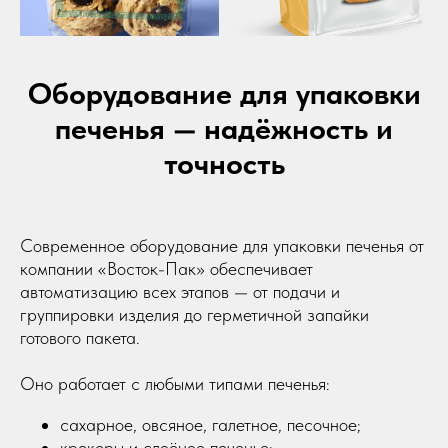
690 021, Приморский край, г. Владивосток,
ул. Калинина, д. 275, этаж 2, помещение 9209.
Оборудование для упаковки
Политика конфиденциальности
печенья — надёжность и
©2023-2026 ООО «ВОСТОК» Все права защищены
точность
Современное оборудование для упаковки печенья от
компании «Восток-Пак» обеспечивает
автоматизацию всех этапов — от подачи и
группировки изделия до герметичной запайки
готового пакета.
Оно работает с любыми типами печенья:
сахарное, овсяное, галетное, песочное;
крекеры и слоёное печенье;