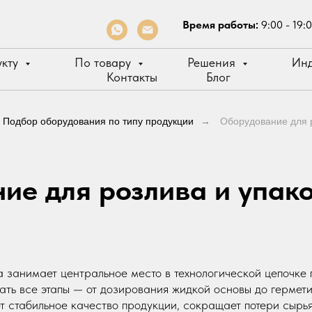
Время работы:
9:00 - 19:
укту
По товару
Решения
Инд
Контакты
Блог
Подбор оборудования по типу продукции
→
Оборудование для р
ие для розлива и упако
 занимает центральное место в технологической цепочке 
ть все этапы — от дозирования жидкой основы до гермети
т стабильное качество продукции, сокращает потери сырь