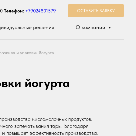
00
Телефон:
+79024801579
ОСТАВИТЬ ЗАЯВКУ
ивидуальные решения
О компании
озлива и упаковки йогурта
вки йогурта
производства кисломолочных продуктов.
чного запечатывания тары. Благодаря
я и повышает эффективность производства.