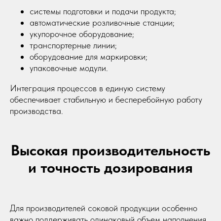
Однокамерные вакуумные упаковщики
системы подготовки и подачи продукта;
Двухкамерные вакуумные упаковщики
автоматические розливочные станции;
Фасовочно-упаковочное оборудование
укупорочное оборудование;
Дозирующее оборудование
транспортерные линии;
Весовые дозаторы
оборудование для маркировки;
упаковочные модули.
Кодирующее оборудование
Интеграция процессов в единую систему
О компании
обеспечивает стабильную и бесперебойную работу
Оплата
производства.
Доставка
Гарантия и обслуживание
Контакты
Высокая производительность
Блог
и точность дозирования
dongfang2309@outlook.com
dongfang2309@gamil.com
+79841517880
+79024801579
Для производителей соковой продукции особенно
важно поддерживать одинаковый объем наполнения