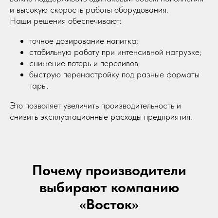
690 021, Приморский край, г. Владивосток,
и высокую скорость работы оборудования.
ул. Калинина, д. 275, этаж 2, помещение 9209.
Наши решения обеспечивают:
Политика конфиденциальности
точное дозирование напитка;
©2023-2026 ООО «ВОСТОК» Все права защищены
стабильную работу при интенсивной нагрузке;
снижение потерь и переливов;
быструю перенастройку под разные форматы
тары.
Это позволяет увеличить производительность и
снизить эксплуатационные расходы предприятия.
Почему производители
выбирают компанию
«Восток»