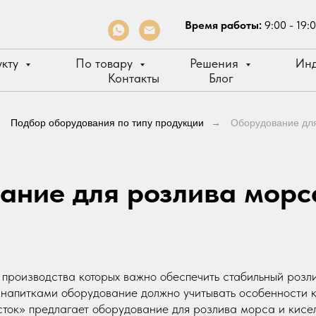
Время работы:
9:00 - 19:
укту
По товару
Решения
Инд
Контакты
Блог
→
Подбор оборудования по типу продукции
→
Оборудование для
ание для розлива морса
 производства которых важно обеспечить стабильный розл
 напитками оборудование должно учитывать особенности к
ток» предлагает оборудование для розлива морса и кисел