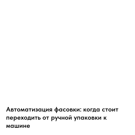
Вакуомно упаковочное оборудование
Однокамерные вакуумные упаковщики
Автоматизация фасовки: когда стоит
Двухкамерные вакуумные упаковщики
переходить от ручной упаковки к
Фасовочно-упаковочное оборудование
машине
Дозирующее оборудование