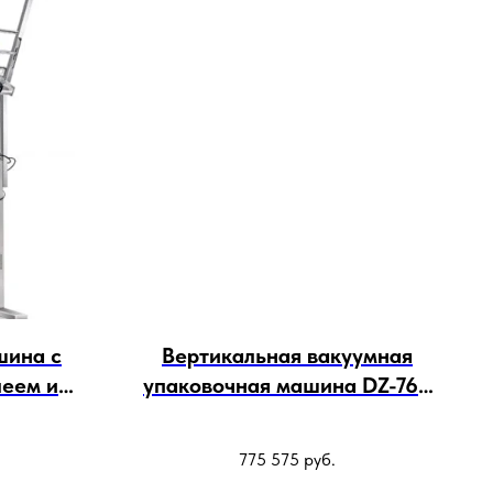
шина с
Вертикальная вакуумная
еем и
упаковочная машина DZ-760
задней
для мяса
 размера
775 575
руб.