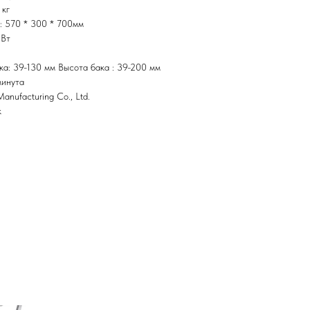
 кг
: 570 * 300 * 700мм
 Вт
ка: 39-130 мм Высота бака : 39-200 мм
минута
anufacturing Co., Ltd.
к