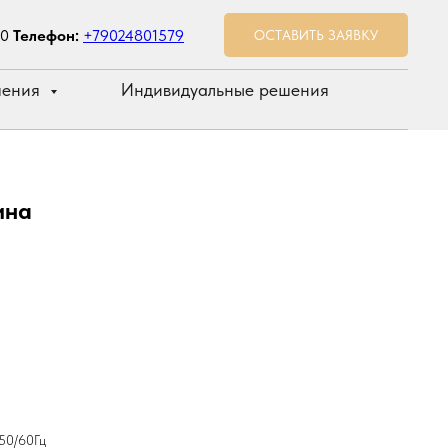
00
Телефон:
+79024801579
ОСТАВИТЬ ЗАЯВКУ
шения
Индивидуальные решения
ина
 50/60Гц