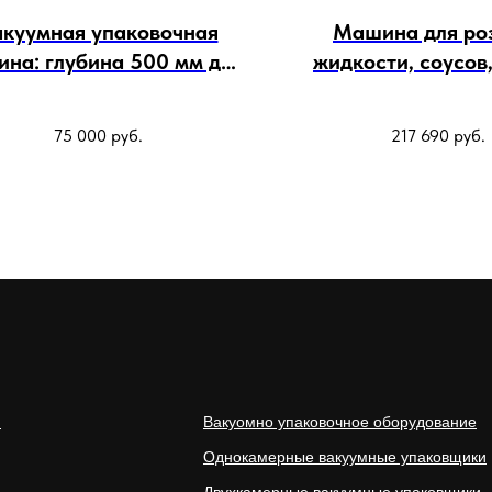
акуумная упаковочная
Машина для ро
на: глубина 500 мм для
жидкости, соусов,
мяса
веществ и трехст
печатью 160
75 000
руб.
217 690
руб.
и
Вакуомно упаковочное оборудование
Однокамерные вакуумные упаковщики
Двухкамерные вакуумные упаковщики