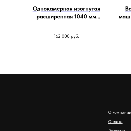
Однокамерная изогнутая
В
расширенная 1040 мм
маши
вакуумная упаковочная
машина DZ-400/2E для мяса
162 000
руб.
О компани
Оплата
Доставка