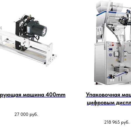
ирующая машина 400mm
Упаковочная ма
цифровым диспл
электрической 
27 000
руб.
печатью большого
218 965
руб.
400mm