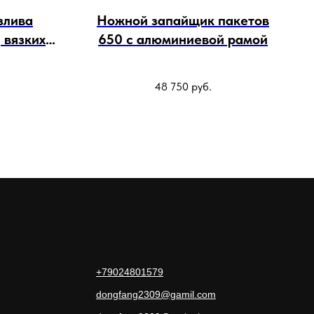
злива
Ножной запайщик пакетов
 вязких
650 с алюминиевой рамой
оронней
 мм
48 750
руб.
+79024801579
dongfang2309@gamil.com