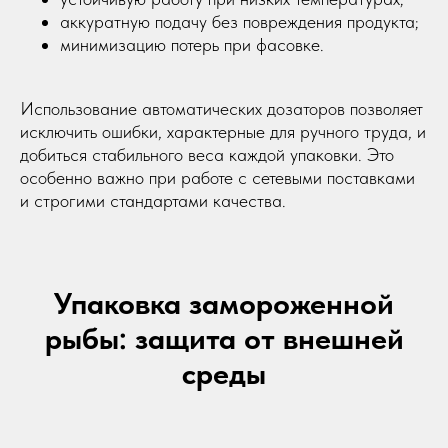
Фасовочно-упаковочное оборудование
аккуратную подачу без повреждения продукта;
Дозирующее оборудование
минимизацию потерь при фасовке.
Весовые дозаторы
Кодирующее оборудование
Использование автоматических дозаторов позволяет
исключить ошибки, характерные для ручного труда, и
О компании
добиться стабильного веса каждой упаковки. Это
Оплата
особенно важно при работе с сетевыми поставками
Доставка
и строгими стандартами качества.
Гарантия и обслуживание
Контакты
Блог
dongfang2309@outlook.com
Упаковка замороженной
dongfang2309@gamil.com
рыбы: защита от внешней
+79841517880
+79024801579
среды
690 021, Приморский край, г. Владивосток,
ул. Калинина, д. 275, этаж 2, помещение 9209.