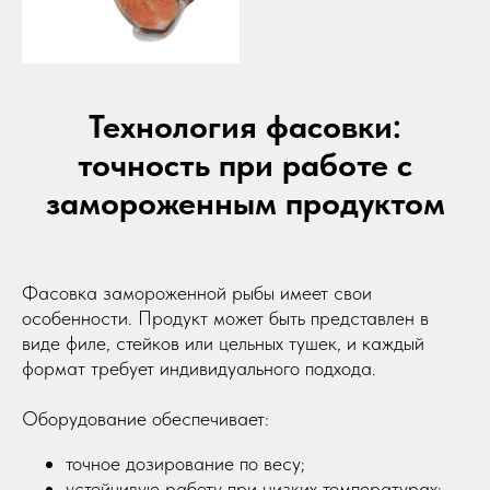
Технология фасовки:
точность при работе с
замороженным продуктом
Фасовка замороженной рыбы имеет свои
особенности. Продукт может быть представлен в
виде филе, стейков или цельных тушек, и каждый
формат требует индивидуального подхода.
Вакуомно упаковочное оборудование
Оборудование обеспечивает:
Однокамерные вакуумные упаковщики
точное дозирование по весу;
Двухкамерные вакуумные упаковщики
устойчивую работу при низких температурах;