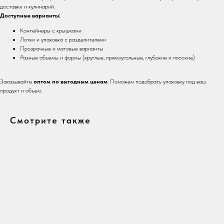
доставки и кулинарий.
Доступные варианты:
Контейнеры с крышками
Лотки и упаковка с разделителями
Прозрачные и матовые варианты
Разные объемы и формы (круглые, прямоугольные, глубокие и плоские)
Заказывайте
оптом по выгодным ценам
. Поможем подобрать упаковку под ваш
продукт и объем.
Смотрите также