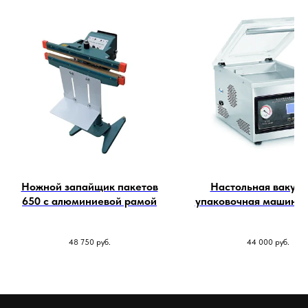
Вакуомно упаковочное оборудование
Однокамерные вакуумные упаковщики
Двухкамерные вакуумные упаковщики
Фасовочно-упаковочное оборудование
Дозирующее оборудование
Ножной запайщик пакетов
Настольная вакуу
Весовые дозаторы
650 с алюминиевой рамой
упаковочная машина 
Кодирующее оборудование
для мяса
48 750
руб.
44 000
руб.
О компании
Оплата
Доставка
Гарантия и обслуживание