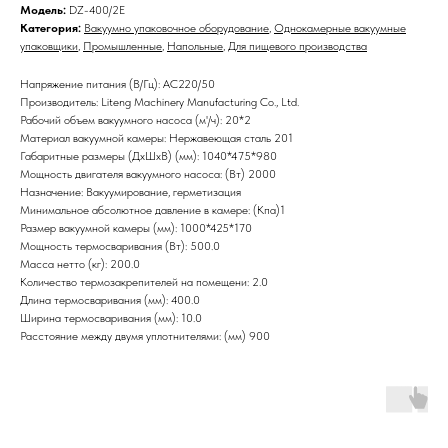
Модель:
DZ-400/2E
Категория:
Вакуумно упаковочное оборудование
,
Однокамерные вакуумные
упаковщики
,
Промышленные
,
Напольные
,
Для пищевого производства
Напряжение питания (В/Гц): AC220/50
Производитель: Liteng Machinery Manufacturing Co., Ltd.
Рабочий объем вакуумного насоса (м'/ч): 20*2
Материал вакуумной камеры: Нержавеющая сталь 201
Габаритные размеры (ДхШхВ) (мм): 1040*475*980
Мощность двигателя вакуумного насоса: (Вт) 2000
Назначение: Вакуумирование, герметизация
Минимальное абсолютное давление в камере: (Кпа)1
Размер вакуумной камеры (мм): 1000*425*170
Мощность термосваривания (Вт): 500.0
Масса нетто (кг): 200.0
Количество термозакрепителей на помещени: 2.0
Длина термосваривания (мм): 400.0
Ширина термосваривания (мм): 10.0
Расстояние между двумя уплотнителями: (мм) 900