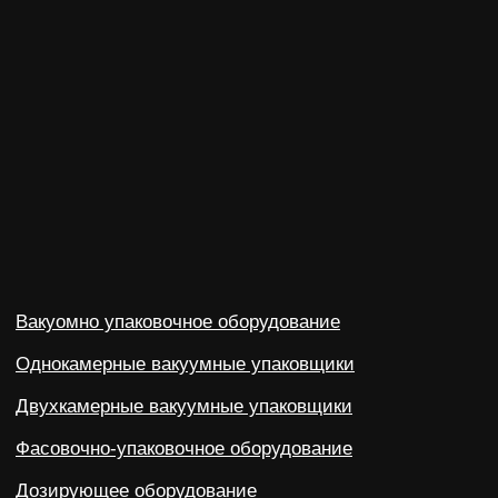
Контакты
Блог
dongfang2309@outlook.com
dongfang2309@gamil.com
+79841517880
+79024801579
690 021, Приморский край, г. Владивосток,
ул. Калинина, д. 275, этаж 2, помещение 9209.
Политика конфиденциальности
©2023-2026 ООО «ВОСТОК» Все права защищены