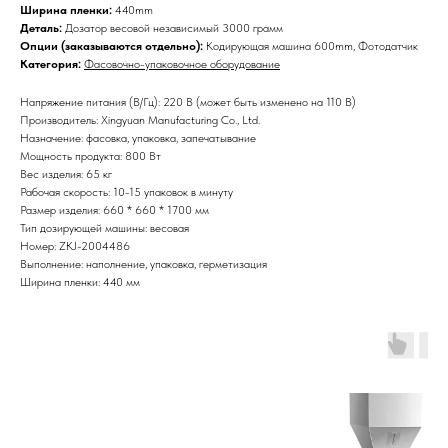
Ширина пленки:
440mm
Деталь:
Дозатор весовой независимый 3000 грамм
Опции (заказываются отдельно):
Кодирующая машина 600mm, Фотодатчик
Категория:
Фасовочно-упаковочное оборудование
Напряжение питания (В/Гц): 220 В (может быть изменено на 110 В)
Производитель: Xingyuan Manufacturing Co., Ltd.
Назначение: фасовка, упаковка, запечатывание
Мощность продукта: 800 Вт
Вес изделия: 65 кг
Рабочая скорость: 10-15 упаковок в минуту
Размер изделия: 660 * 660 * 1700 мм
Тип дозирующей машины: весовая
Номер: ZKJ-2004486
Выполнение: наполнение, упаковка, герметизация
Ширина пленки: 440 мм