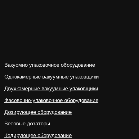
dongfang2309@outlook.com
dongfang2309@gamil.com
+79841517880
+79024801579
690 021, Приморский край, г. Владивосток,
ул. Калинина, д. 275, этаж 2, помещение 9209.
Политика конфиденциальности
©2023-2026 ООО «ВОСТОК» Все права защищены