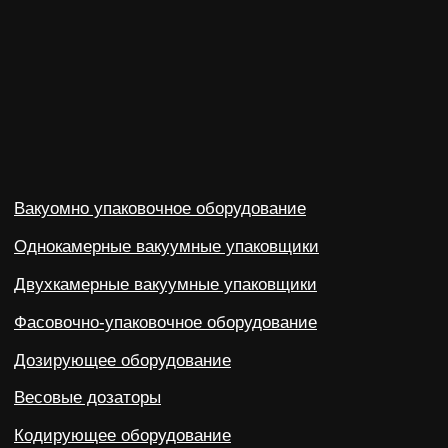
dongfang2309@outlook.com
dongfang2309@gamil.com
+79841517880
+79024801579
690 021, Приморский край, г. Владивосток,
ул. Калинина, д. 275, этаж 2, помещение 9209.
Политика конфиденциальности
©2023-2026 ООО «ВОСТОК» Все права защищены