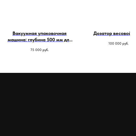
Вакуомно упаковочное оборудование
Однокамерные вакуумные упаковщики
Двухкамерные вакуумные упаковщики
Фасовочно-упаковочное оборудование
Вакуумная упаковочная
Дозатор весовой 9
Дозирующее оборудование
машина: глубина 500 мм для
100 000
руб.
Весовые дозаторы
мяса
75 000
руб.
Кодирующее оборудование
О компании
Оплата
Доставка
Гарантия и обслуживание
Контакты
Блог
dongfang2309@outlook.com
dongfang2309@gamil.com
+79841517880
+79024801579