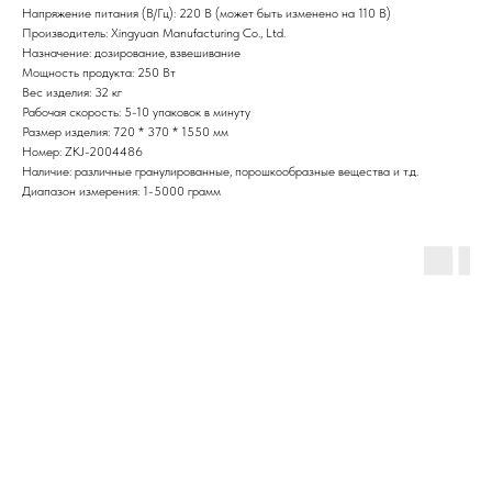
Напряжение питания (В/Гц): 220 В (может быть изменено на 110 В)
Производитель: Xingyuan Manufacturing Co., Ltd.
Назначение: дозирование, взвешивание
Мощность продукта: 250 Вт
Вес изделия: 32 кг
Рабочая скорость: 5-10 упаковок в минуту
Размер изделия: 720 * 370 * 1550 мм
Номер: ZKJ-2004486
Наличие: различные гранулированные, порошкообразные вещества и т.д.
Диапазон измерения: 1-5000 грамм